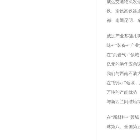
威远交通物流发
铁、渝昆高铁连
都、南通昆明、东
威远产业基础扎实
味+”“装备+”产
在“页岩气+”领
亿元的港华应急
我们与西南石油
在“钒钛+”领域
万吨的产能优势
与新西兰阿维塔
在“新材料+”领
球第八、全国第