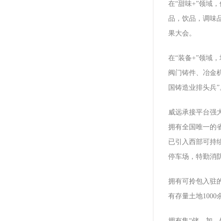
在“甜味+”领域
品，饮品，调味
果大会。
在“装备+”领域
阀门铸件、冶金
国铸造业排头兵”
威远承接平台强大
拥有全国唯一的省
已引入西部可持续
停车场，特勤消防
拥有可拎包入驻的
有存量土地100
拥有集“储、加、