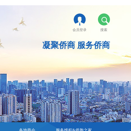
会员登录
搜索
凝聚侨商 服务侨商
各地商会
服务维权&侨胞之家