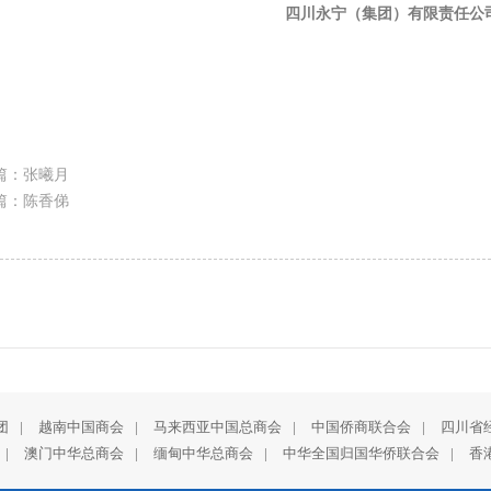
四川永宁（集团）有限责任公
篇：张曦月
篇：陈香俤
团
|
越南中国商会
|
马来西亚中国总商会
|
中国侨商联合会
|
四川省
|
澳门中华总商会
|
缅甸中华总商会‍
|
中华全国归国华侨联合会
|
香