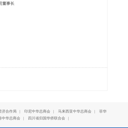
司董事长
经济合作局
|
印尼中华总商会
|
马来西亚中华总商会
|
菲华
港中华总商会
|
四川省归国华侨联合会
|