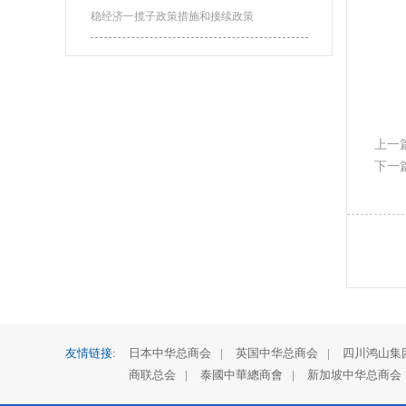
稳经济一揽子政策措施和接续政策
上一
下一
友情链接:
日本中华总商会
|
英国中华总商会
|
四川鸿山集
商联总会
|
泰國中華總商會
|
新加坡中华总商会