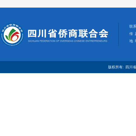
联系
传 
地 
版权所有: 四