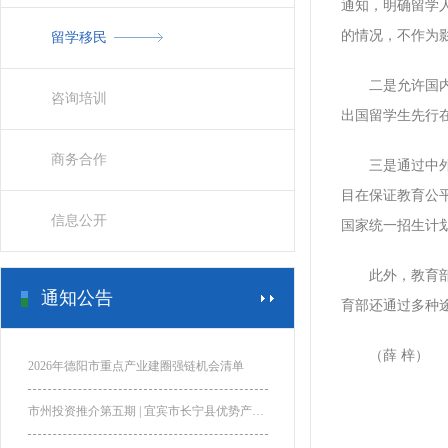
通知，明确留学
的情况，不作为
留学移民
二是允许国内高
咨询培训
出国留学生先行
商务合作
三是通过中外合
目在保证教育公
信息公开
国家统一招生计
此外，教育部还
通知公告
育部还通过多种
（薛 梓）
2026年德阳市重点产业建圈强链机会清单
市州投资推介第五期 | 宜宾市长宁县优势产业推介