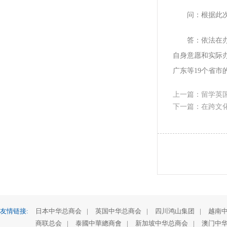
问：根据此次
答：依法在办的
自身意愿和实际
广东等19个省
上一篇：留学英
下一篇：在跨文
友情链接:
日本中华总商会
|
英国中华总商会
|
四川鸿山集团
|
越南
商联总会
|
泰國中華總商會
|
新加坡中华总商会
|
澳门中